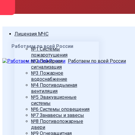
Лицензия МЧС
Работаем по всей России
№1 Системы
пожаротушения
№2 Пожарная
Работаем по всей России
сигнализация
№3 Пожарное
водоснабжение
№4 Противодымная
вентиляция
№5 Эвакуационные
системы
№6 Системы оповещения
№7 Занавесы и завесы
№8 Противопожарные
двери
№9 Огнезащитная